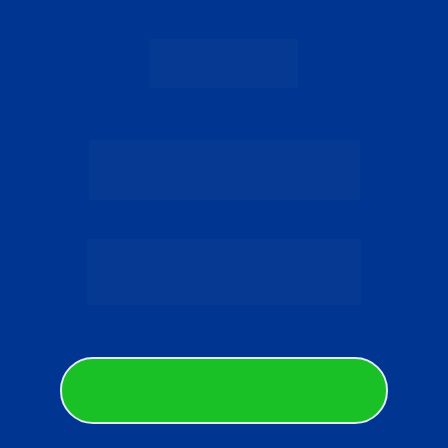
Agora falta apenas 
um passo:
Toque no botão e fale com um dos 
nossos consultores no whatsapp para 
garantir a sua oferta especial.
QUERO FALAR COM CONSULTOR